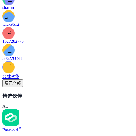
sharlin
telek9612
1627282775
506226698
曼殊沙华
显示全部
精选伙伴
AD
Basevolt