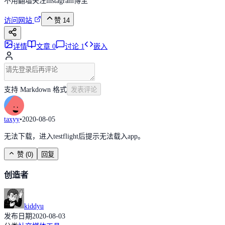
不用翻墙关注instagram博主
访问网站
赞
14
详情
文章
0
讨论
1
嵌入
支持 Markdown 格式
发表评论
taxyy
•
2020-08-05
无法下载，进入testflight后提示无法载入app。
赞
(
0
)
回复
创造者
kiddyu
发布日期
2020-08-03