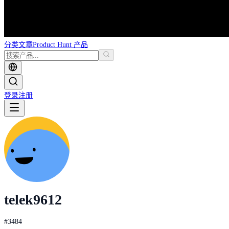
分类
文章
Product Hunt 产品
登录
注册
telek9612
#
3484