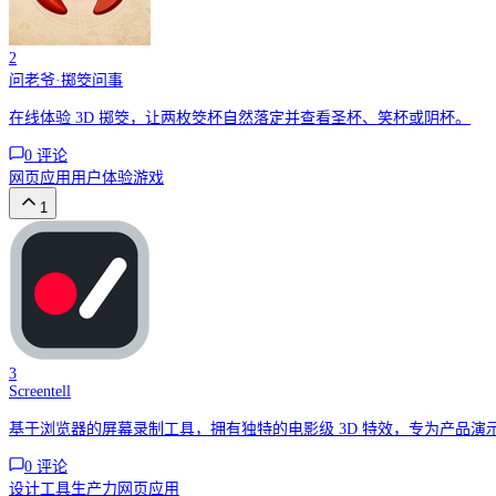
2
问老爷·掷筊问事
在线体验 3D 掷筊，让两枚筊杯自然落定并查看圣杯、笑杯或阴杯。
0
评论
网页应用
用户体验
游戏
1
3
Screentell
基于浏览器的屏幕录制工具，拥有独特的电影级 3D 特效，专为产品
0
评论
设计工具
生产力
网页应用