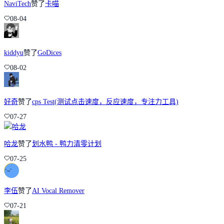
NaviTech
赞了
卡喵
08-04
kiddyu
赞了
GoDices
08-02
好奇
赞了
cps Test(测试点击速度，反应速度，专注力工具)
07-27
哈龙
赞了
划水鸭 - 鸭力清零计划
07-25
李伍
赞了
AI Vocal Remover
07-21