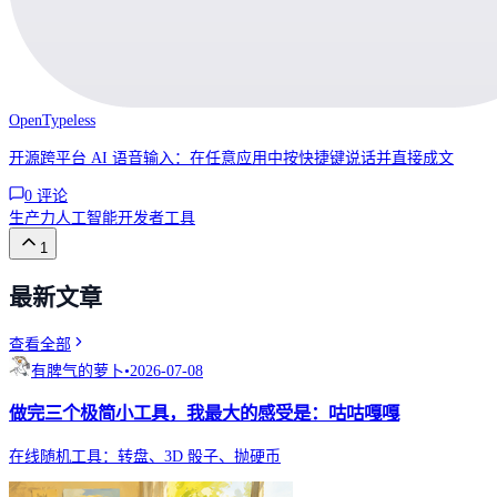
OpenTypeless
开源跨平台 AI 语音输入：在任意应用中按快捷键说话并直接成文
0
评论
生产力
人工智能
开发者工具
1
最新文章
查看全部
有脾气的萝卜
•
2026-07-08
做完三个极简小工具，我最大的感受是：咕咕嘎嘎
在线随机工具：转盘、3D 骰子、抛硬币