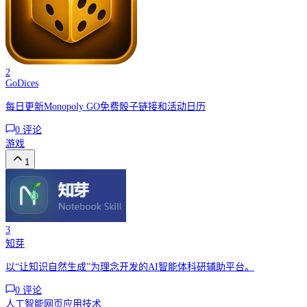
2
GoDices
每日更新Monopoly GO免费骰子链接和活动日历
0
评论
游戏
1
3
知芽
以“让知识自然生成”为理念开发的AI智能体科研辅助平台。
0
评论
人工智能
网页应用
技术