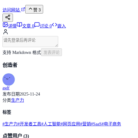
访问网站
赞
3
详情
文章
0
讨论
0
嵌入
支持 Markdown 格式
发表评论
创造者
asdf
发布日期
2025-11-24
分类
生产力
标签
#
生产力
#
开发者工具
#
人工智能
#
网页应用
#
营销
#
SaaS
#
电子商务
点赞用户
(3)