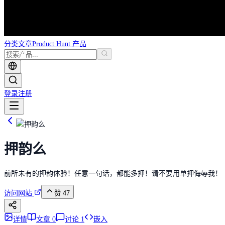
分类
文章
Product Hunt 产品
登录
注册
押韵么
前所未有的押韵体验！任意一句话，都能多押！请不要用单押侮辱我！
访问网站
赞
47
详情
文章
0
讨论
1
嵌入