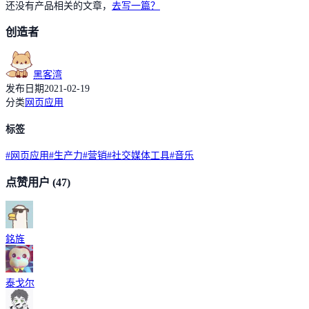
还没有产品相关的文章，
去写一篇？
创造者
黑客湾
发布日期
2021-02-19
分类
网页应用
标签
#
网页应用
#
生产力
#
营销
#
社交媒体工具
#
音乐
点赞用户
(47)
銘旌
泰戈尔