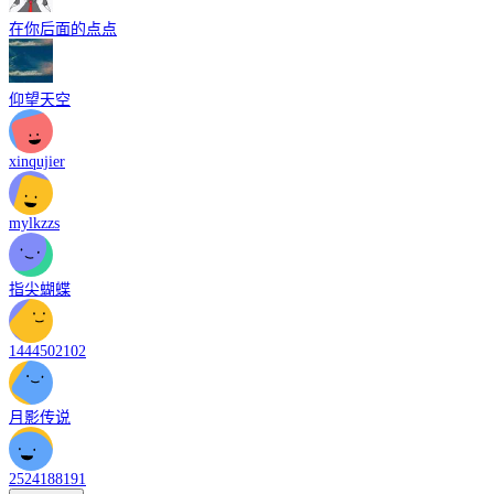
在你后面的点点
仰望天空
xinqujier
mylkzzs
指尖蝴蝶
1444502102
月影传说
2524188191