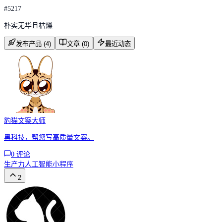
#
5217
朴实无华且枯燥
发布产品 (4)
文章 (0)
最近动态
豹猫文案大师
黑科技，帮您写高质量文案。
0
评论
生产力
人工智能
小程序
2