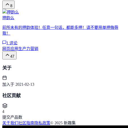
8
押韵么
前所未有的押韵体验！任意一句话，都能多押！请不要用单押侮辱
我！
1
评论
网页应用
生产力
营销
47
关于
加入于 2021-02-13
社区贡献
4
提交产品数
关于我们
社区指南
隐私政策
© 2025 新趣集