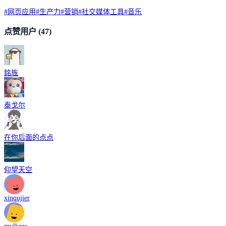
#
网页应用
#
生产力
#
营销
#
社交媒体工具
#
音乐
点赞用户
(47)
銘旌
泰戈尔
在你后面的点点
仰望天空
xinqujier