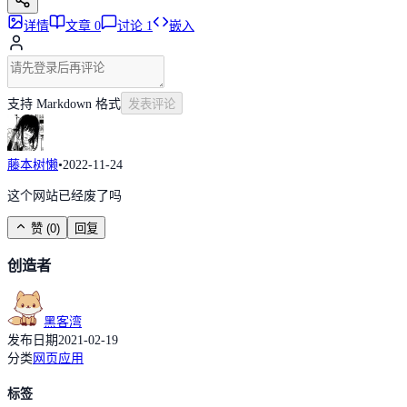
详情
文章
0
讨论
1
嵌入
支持 Markdown 格式
发表评论
藤本树懒
•
2022-11-24
这个网站已经废了吗
赞
(
0
)
回复
创造者
黑客湾
发布日期
2021-02-19
分类
网页应用
标签