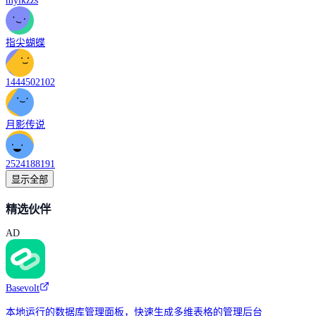
mylkzzs
指尖蝴蝶
1444502102
月影传说
2524188191
显示全部
精选伙伴
AD
Basevolt
本地运行的数据库管理面板，快速生成多维表格的管理后台