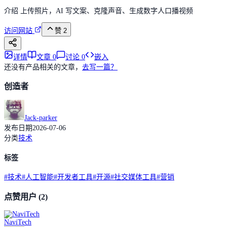
介绍 上传照片，AI 写文案、克隆声音、生成数字人口播视频
访问网站
赞
2
详情
文章
0
讨论
0
嵌入
还没有产品相关的文章，
去写一篇？
创造者
Jack-parker
发布日期
2026-07-06
分类
技术
标签
#
技术
#
人工智能
#
开发者工具
#
开源
#
社交媒体工具
#
营销
点赞用户
(2)
NaviTech