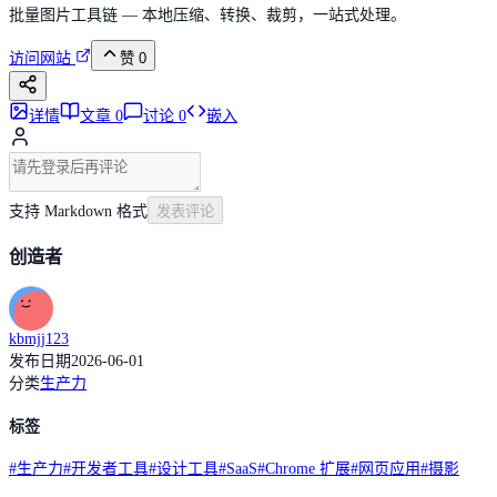
批量图片工具链 — 本地压缩、转换、裁剪，一站式处理。
访问网站
赞
0
详情
文章
0
讨论
0
嵌入
支持 Markdown 格式
发表评论
创造者
kbmjj123
发布日期
2026-06-01
分类
生产力
标签
#
生产力
#
开发者工具
#
设计工具
#
SaaS
#
Chrome 扩展
#
网页应用
#
摄影