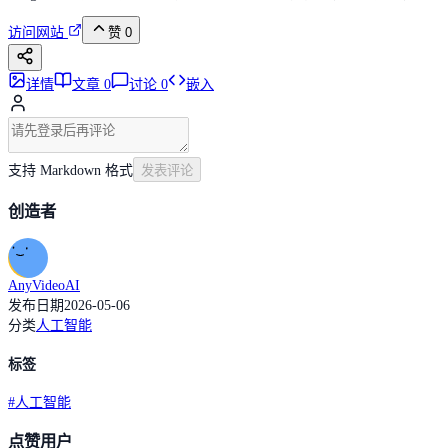
访问网站
赞
0
详情
文章
0
讨论
0
嵌入
支持 Markdown 格式
发表评论
创造者
AnyVideoAI
发布日期
2026-05-06
分类
人工智能
标签
#
人工智能
点赞用户