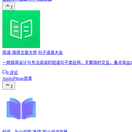
2
简语-情感文案大师,句子语录大全
一款极简设计与专注阅读的短语句子类应用，无繁琐的交互，重点突出
0
评论
Apple
iPhone
效率
2
轻阅 - 为小说而“发烧”的小说浏览器