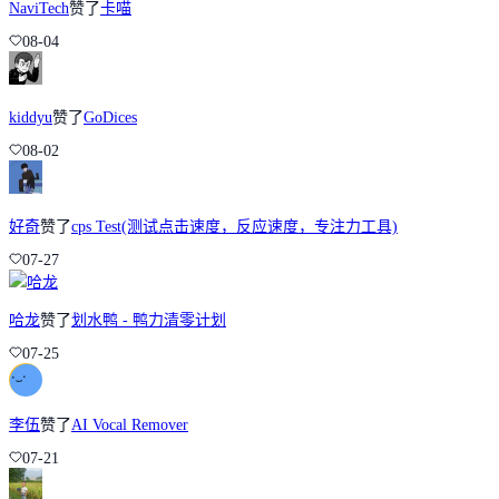
NaviTech
赞了
卡喵
08-04
kiddyu
赞了
GoDices
08-02
好奇
赞了
cps Test(测试点击速度，反应速度，专注力工具)
07-27
哈龙
赞了
划水鸭 - 鸭力清零计划
07-25
李伍
赞了
AI Vocal Remover
07-21