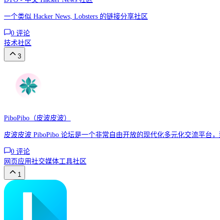
一个类似 Hacker News, Lobsters 的链接分享社区
0
评论
技术
社区
3
PiboPibo（皮波皮波）
皮波皮波 PiboPibo 论坛是一个非常自由开放的现代化多元化交流
0
评论
网页应用
社交媒体工具
社区
1