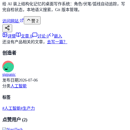
给 AI 装上结构化记忆的桌面写作系统：角色/伏笔/弧线自动追踪，写
完自检状态，本地语义搜索，Git 版本管理。
访问网站
赞
2
详情
文章
0
讨论
0
嵌入
还没有产品相关的文章，
去写一篇？
创造者
sigpanic
发布日期
2026-07-06
分类
人工智能
标签
#
人工智能
#
生产力
点赞用户
(2)