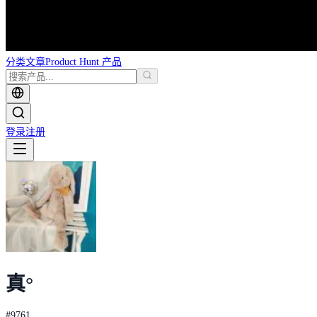
分类
文章
Product Hunt 产品
登录
注册
真°
#
9761