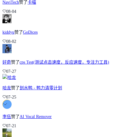
NaviTech
赞了
卡喵
08-04
kiddyu
赞了
GoDices
08-02
好奇
赞了
cps Test(测试点击速度，反应速度，专注力工具)
07-27
哈龙
赞了
划水鸭 - 鸭力清零计划
07-25
李伍
赞了
AI Vocal Remover
07-21