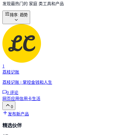
发现最热门的 家庭 类工具和产品
排序
:
趋势
1
荔枝记账
荔枝记账 | 掌控金钱和人生
0
评论
网页应用
信用卡
生活
0
发布新产品
精选伙伴