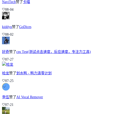
NaviTech
赞了
卡喵
08-04
kiddyu
赞了
GoDices
08-02
好奇
赞了
cps Test(测试点击速度，反应速度，专注力工具)
07-27
哈龙
赞了
划水鸭 - 鸭力清零计划
07-25
李伍
赞了
AI Vocal Remover
07-21