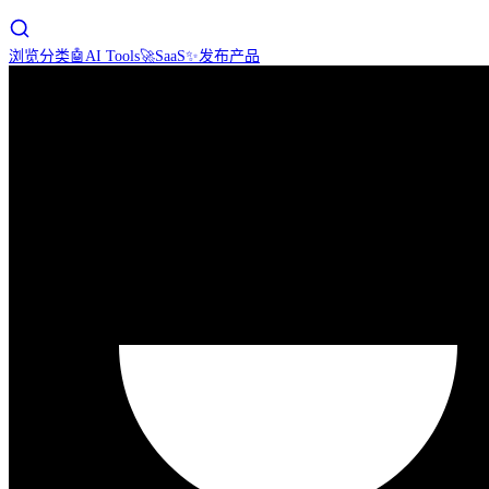
浏览分类
🤖
AI Tools
🚀
SaaS
✨
发布产品