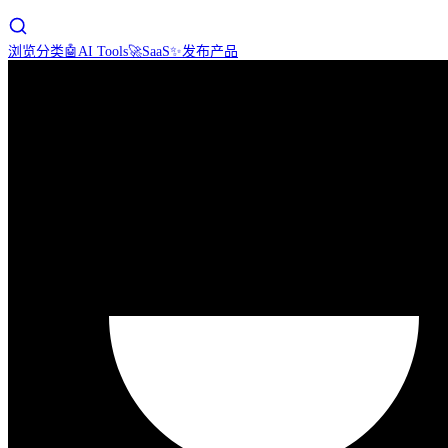
浏览分类
🤖
AI Tools
🚀
SaaS
✨
发布产品