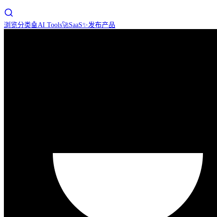
浏览分类
🤖
AI Tools
🚀
SaaS
✨
发布产品