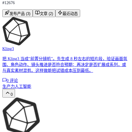
#
12676
发布产品 (3)
文章 (2)
最近动态
Kling3
把 Kling3 当成“前置分镜机”。先生成 8 秒左右的短片段，验证画面氛
围、角色动作、镜头推进是否符合预期；再决定是否扩展成系列，或
与真实素材混剪。这样做能把试错成本压到最低。
0
评论
生产力
人工智能
0