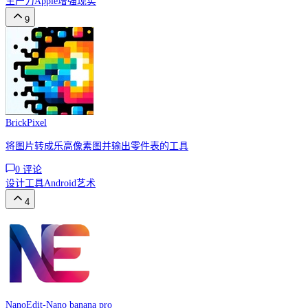
生产力
Apple
增强现实
9
BrickPixel
将图片转成乐高像素图并输出零件表的工具
0
评论
设计工具
Android
艺术
4
NanoEdit-Nano banana pro