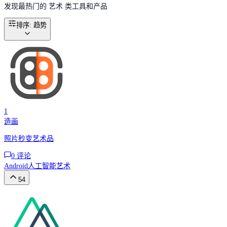
发现最热门的 艺术 类工具和产品
排序
:
趋势
1
造画
照片秒变艺术品
0
评论
Android
人工智能
艺术
54